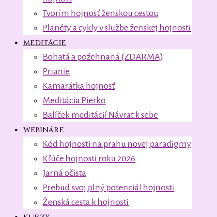
Tvorím hojnosť ženskou cestou
Planéty a cykly v službe ženskej hojnosti
MEDITÁCIE
Bohatá a požehnaná (ZDARMA)
Prianie
Kamarátka hojnosť
Meditácia Pierko
Balíček meditácií Návrat k sebe
WEBINÁRE
Kód hojnosti na prahu novej paradigmy
Kľúče hojnosti roku 2026
Jarná očista
Prebuď svoj plný potenciál hojnosti
Ženská cesta k hojnosti