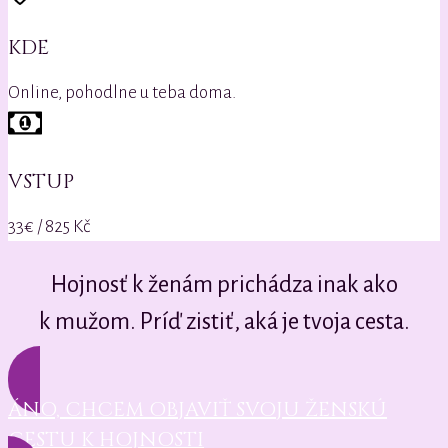
KDE
Online, pohodlne u teba doma.
VSTUP
33€ / 825 Kč
Hojnosť k ženám prichádza inak ako
k mužom. Príď zistiť, aká je tvoja cesta.
ÁNO, CHCEM OBJAVIŤ SVOJU ŽENSKÚ
CESTU K HOJNOSTI