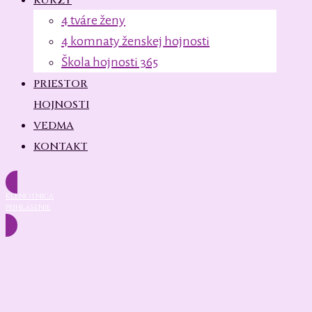
KURZY
4 tváre ženy
4 komnaty ženskej hojnosti
Škola hojnosti 365
PRIESTOR
HOJNOSTI
VEDMA
KONTAKT
Klenotnica
prihlásenie