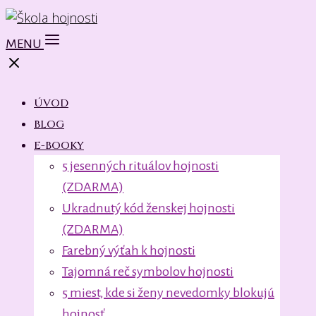
MENU
ÚVOD
BLOG
E-BOOKY
5 jesenných rituálov hojnosti
(ZDARMA)
Ukradnutý kód ženskej hojnosti
(ZDARMA)
Farebný výťah k hojnosti
Tajomná reč symbolov hojnosti
5 miest, kde si ženy nevedomky blokujú
hojnosť