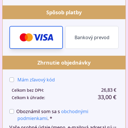
Spôsob platby
Bankový prevod
Zhrnutie objednávky
Mám zľavový kód
26,83 €
Celkom bez DPH:
33,00 €
Celkom k úhrade:
Oboznámil som sa s
obchodnými
podmienkami
. *
Vaše osobné údaje (meno, e-mailová adresa) sú u