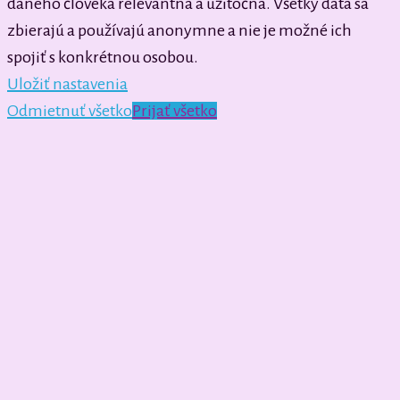
daného človeka relevantná a užitočná. Všetky dáta sa
zbierajú a používajú anonymne a nie je možné ich
spojiť s konkrétnou osobou.
Uložiť nastavenia
Odmietnuť všetko
Prijať všetko