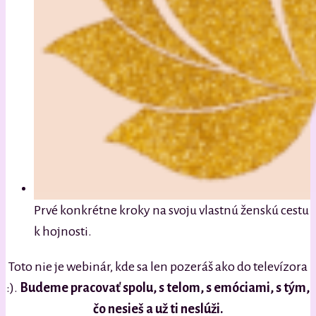
Prvé konkrétne kroky na svoju vlastnú ženskú cestu
k hojnosti.
Toto nie je webinár, kde sa len pozeráš ako do televízora
:).
Budeme pracovať spolu, s telom, s emóciami, s tým,
čo nesieš a už ti neslúži.