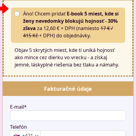
Áno! Chcem pridať
E-book 5 miest, kde si
ženy nevedomky blokujú hojnosť - 30%
zľava
za 12,60 € + DPH (namiesto
17 € /
415 Kč
+ DPH) do objednávky.
Objav 5 skrytých miest, kde ti uniká hojnosť
ako mince cez dierku vo vrecku - a získaj
jemné, láskyplné riešenia bez tlaku a námahy.
Fakturačné údaje
E-mail*
Telefón
+421