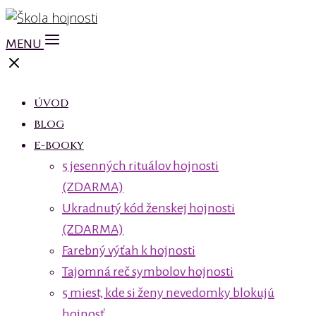
MENU
ÚVOD
BLOG
E-BOOKY
5 jesenných rituálov hojnosti
(ZDARMA)
Ukradnutý kód ženskej hojnosti
(ZDARMA)
Farebný výťah k hojnosti
Tajomná reč symbolov hojnosti
5 miest, kde si ženy nevedomky blokujú
hojnosť