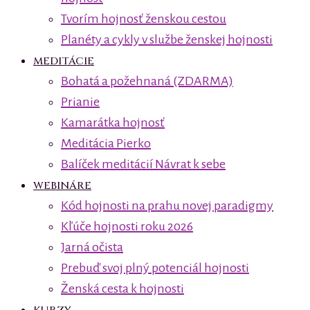
Tvorím hojnosť ženskou cestou
Planéty a cykly v službe ženskej hojnosti
MEDITÁCIE
Bohatá a požehnaná (ZDARMA)
Prianie
Kamarátka hojnosť
Meditácia Pierko
Balíček meditácií Návrat k sebe
WEBINÁRE
Kód hojnosti na prahu novej paradigmy
Kľúče hojnosti roku 2026
Jarná očista
Prebuď svoj plný potenciál hojnosti
Ženská cesta k hojnosti