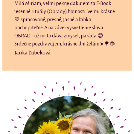
Milá Miriam, veľmi pekne ďakujem za E-Book
jesenné rituály (Obrady) hojnosti. Veľmi krásne
💛 spracované, presné, jasné a ľahko
pochopiteľné. A na záver vysvetlenie slova
OBRAD - už mi to dáva zmysel, paráda 😊
Srdečne pozdravujem, krásne dni želám☀️🌳🐞
Janka Ľubeková