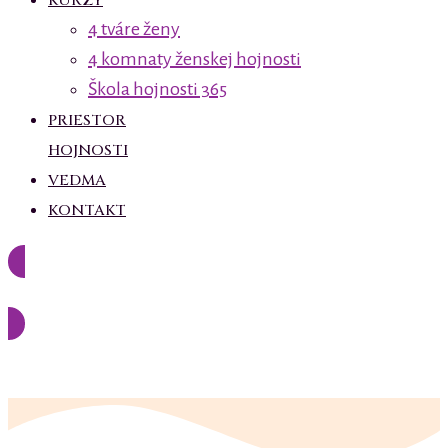
KURZY
4 tváre ženy
4 komnaty ženskej hojnosti
Škola hojnosti 365
PRIESTOR
HOJNOSTI
VEDMA
KONTAKT
Klenotnica
prihlásenie